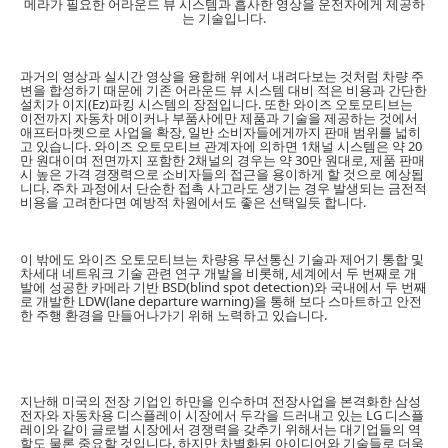
메라가 필요한 어라운드 뷰 시스템과 흡사한 영상을 운전자에게 제공하
는 기술입니다.
과거의 영상과 실시간 영상을 융합해 위에서 내려다보는 것처럼 차량 주
변을 합성하기 때문에 기존 어라운드 뷰 시스템 대비 적은 비용과 간단한
설치가 이지(Ez)파킹 시스템의 장점입니다. 또한 와이즈 오토모티브는
이전까지 자동차 메이커나 부품사에만 제품과 기술을 제공하는 것에서
애프터마켓으로 사업을 확장, 일반 소비자들에게까지 판매 범위를 넓히
고 있습니다. 와이즈 오토모티브 관계자에 의하면 1채널 시스템은 약 20
만 원대이며 전면까지 포함한 2채널의 경우는 약 30만 원대로, 제품 판매
시 높은 가격 경쟁력으로 소비자들의 접근을 용이하게 할 것으로 예상됩
니다. 주차 과정에서 단순한 접촉 사고라도 생기는 경우 발생되는 금전적
비용을 고려한다면 예방적 차원에서도 좋은 선택일듯 합니다.
이 밖에도 와이즈 오토모티브는 차량용 무선통신 기술과 제어기 통합 및
차세대 네트워크 기술 관련 연구 개발을 비롯해, 세계에서 두 번째로 개
발에 성공한 카메라 기반 BSD(blind spot detection)와 국내에서 두 번째
로 개발한 LDW(lane departure warning)을 통해 보다 스마트하고 안전
한 주행 환경을 만들어나가기 위해 노력하고 있습니다.
지난해 미국의 전장 기업인 하만을 인수하며 전장사업을 본격화한 삼성
전자와 자동차용 디스플레이 시장에서 두각을 드러내고 있는 LG 디스플
레이와 같이 글로벌 시장에서 경쟁력을 갖추기 위해서는 대기업들의 역
할도 물론 중요할 것입니다. 하지만 차별화된 아이디어와 기술들로 더욱