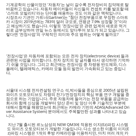
기계공학의 산물이었던 '자동차'는 날이 갈수록 전자장비의 집약체로 탈
바꿈하고 있습니다. 자동차 메이커들이 자신들의 컨셉트 카를 발표할 때
'스마트 모빌리티'라는 단어를 애용하는 것도 이와 같은 맥락입니다.
시장조사 기관인 가트너(Gartner)는 "첨단 전장부품으로 무장한 스마트
카 시장이 2019년에는 783억 달러 규모로, 연평균 7.9% 성장할 것"이라
고 예상하기도 했습니다. 이렇듯 '전장사업'은 관련 업계의 새로운 먹거
리로 급부상하며 연일 뉴스 등에서도 앞다투어 보도가 되고 있습니다. 그
렇다면 '전장사업'의 구체적인 의미와 주요 범위는 어떻게 될까요?
'전장사업'은 자동차에 포함되는 모든 전자 장치(electronic device) 들과
관련된 사업을 의미합니다. 전자 장치의 앞 글자를 따서 생각하면 기억하
기 쉬울 것입니다. 그리고 최근에는 전장사업 중 차량용 반도체와, 디스
플레이, 텔레매틱스, 카메라 모듈 등의 발전이 가속화되고 있는 중입니
다.
서울대 시스템 전자컨설팅 연구소 석,박사들을 중심으로 2005년 설립된
와이즈 오토모티브도 차량의 전기/전장장치의 핵심 부품 연구 개발을 중
점으로 하는 기업입니다. 주로 자동차에 들어가는 전장 부품을 공급하는
회사와 함께 신상품 개발부터 양산 준비 및 양산 이후 기술적인 부분에
대해서 협력을 해왔었는데 최근에는 카메라 기반의 ADAS(Advanced Dri
ver Assistance System) 분야에서도 주목할만한 성과를 나타내고 있습
니다.
지난 7월 출시된 르노삼성의 NEW QM3에 적용된 이지(Ez)파킹 시스템
도 와이즈 오토모티브가 개발한 기술입니다. 다소 생소한 이름의 이지(E
z)파킹 시스템은 1개의 후방 카메라만을 이용하지만, 마치 여러 개의 카